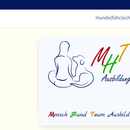
Hunde(führ)sch
M
ensch
H
und
T
eam Ausbild