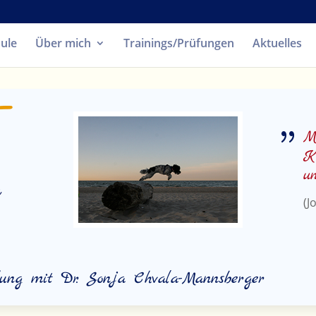
ule
Über mich
Trainings/Prüfungen
Aktuelles
{
M
K
un
(J
ung mit Dr. Sonja Chvala-Mannsberger